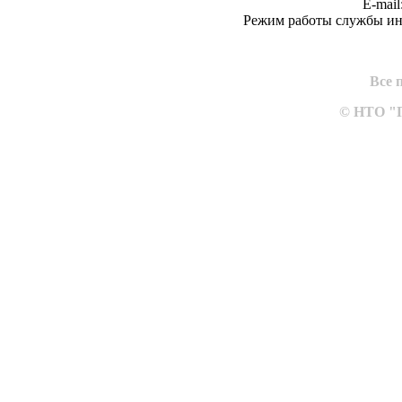
E-mail
Режим работы службы ин
Все 
© НТО "П