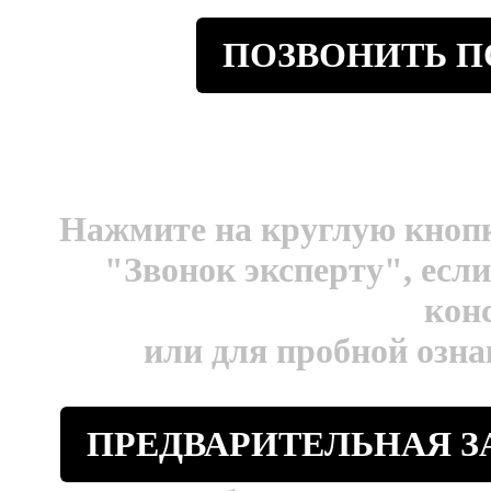
ПОЗВОНИТЬ ПО
Нажмите на круглую кнопк
"Звонок эксперту", есл
кон
или для пробной озн
ПРЕДВАРИТЕЛЬНАЯ З